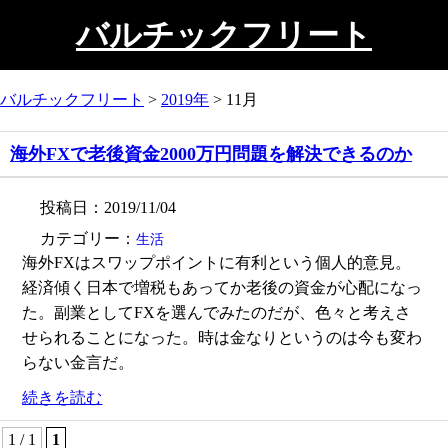
バルチックフリート
バルチックフリート
>
2019年
>
11月
海外FXで老後資金2000万円問題を解決できるのか
投稿日：2019/11/04
カテゴリー：
生活
海外FXはスワップポイントに有利という個人的意見。
経済傾く日本で増税もあってか老後の資金が心配になっ
た。副業としてFXを選んでみたのだが、色々と考えさ
せられることになった。時は金なりというのは今も変わ
らない金言だ。
続きを読む
1 / 1
1