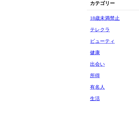
カテゴリー
18歳未満禁止
テレクラ
ビューティ
健康
出会い
所得
有名人
生活