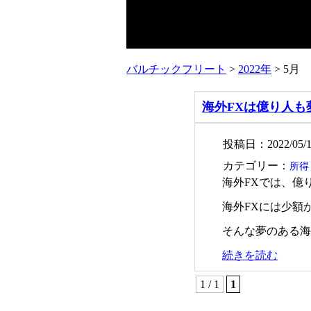
バルチックフリート
>
2022年
>
5月
海外FXは億り人も
投稿日：2022/05/1
カテゴリー：
所得
海外FXでは、億
海外FXには少額
そんな夢のある海
続きを読む
1 / 1
1