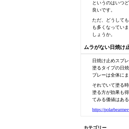
というのはいつ
良いです。
ただ、どうして
も多くなってい
しょうか。
ムラがない日焼け
日焼け止めスプ
塗るタイプの日
プレーは全体に
それでいて塗る
塗る方が効果も
てみる価値はあ
https://polarbearmee
カテゴリー