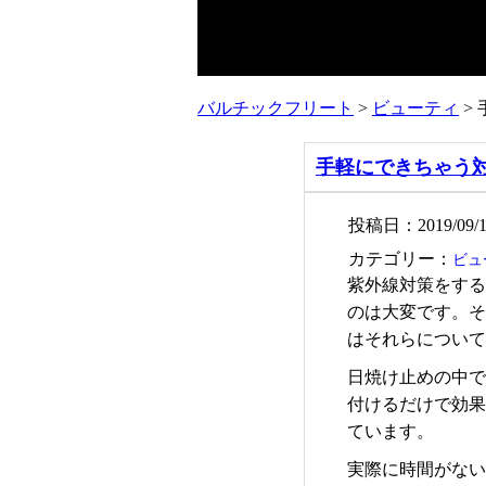
バルチックフリート
>
ビューティ
>
手軽にできちゃう
投稿日：2019/09/1
カテゴリー：
ビュ
紫外線対策をす
のは大変です。
はそれらについ
日焼け止めの中
付けるだけで効
ています。
実際に時間がな