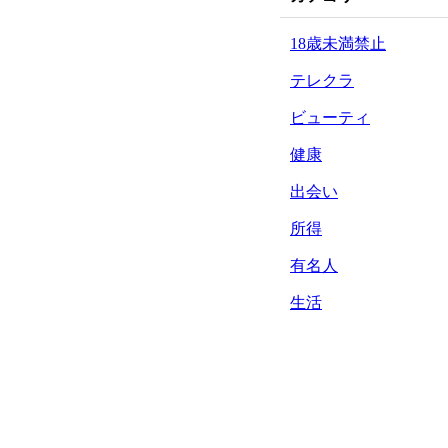
18歳未満禁止
テレクラ
ビューティ
健康
出会い
所得
有名人
生活